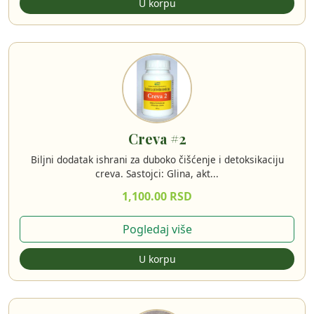
U korpu
Creva #2
Biljni dodatak ishrani za duboko čišćenje i detoksikaciju
creva. Sastojci: Glina, akt...
1,100.00 RSD
Pogledaj više
U korpu