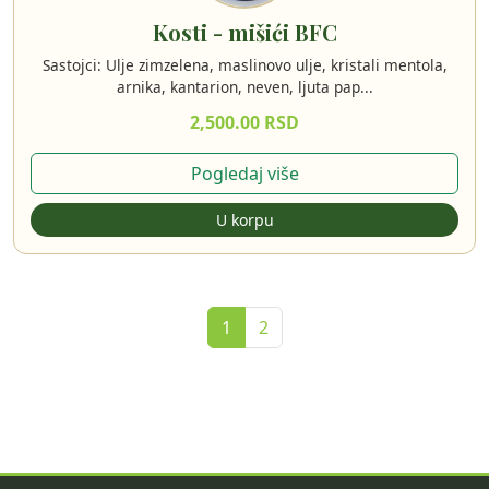
Kosti - mišići BFC
Sastojci: Ulje zimzelena, maslinovo ulje, kristali mentola,
arnika, kantarion, neven, ljuta pap...
2,500.00 RSD
Pogledaj više
U korpu
1
2