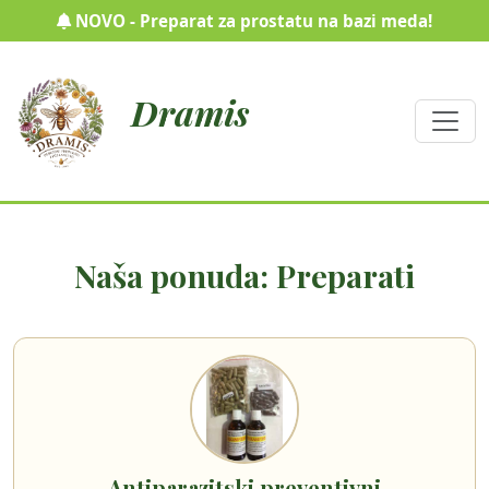
NOVO - Preparat za prostatu na bazi meda!
Dramis
Naša ponuda: Preparati
Antiparazitski preventivni