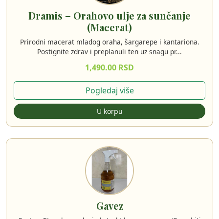
Dramis – Orahovo ulje za sunčanje
(Macerat)
Prirodni macerat mladog oraha, šargarepe i kantariona.
Postignite zdrav i preplanuli ten uz snagu pr...
1,490.00 RSD
Pogledaj više
U korpu
Gavez