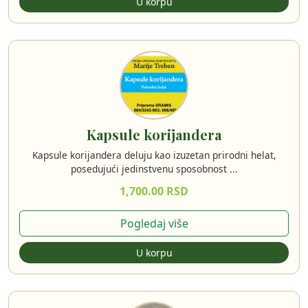
U korpu
Kapsule korijandera
Kapsule korijandera deluju kao izuzetan prirodni helat,
posedujući jedinstvenu sposobnost ...
1,700.00 RSD
Pogledaj više
U korpu