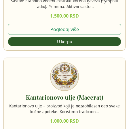
Sastav: Etanolno-vodeni ekstrakt korena gaveza (Symphiti
radix). Primena: Aktivni sasto...
1,500.00 RSD
Pogledaj više
U korpu
Kantarionovo ulje (Macerat)
Kantarionovo ulje – proizvod koji je nezaobilazan deo svake
kućne apoteke. Koristimo tradicion...
1,000.00 RSD