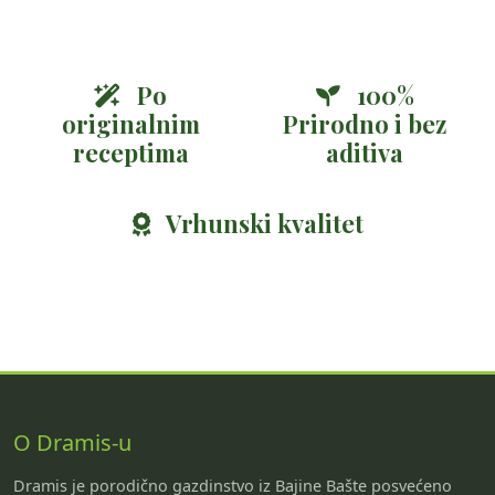
Po
100%
originalnim
Prirodno i bez
receptima
aditiva
Vrhunski kvalitet
O Dramis-u
Dramis je porodično gazdinstvo iz Bajine Bašte posvećeno