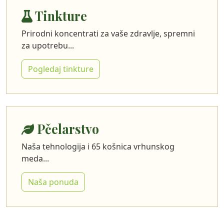
Tinkture
Prirodni koncentrati za vaše zdravlje, spremni
za upotrebu...
Pogledaj tinkture
Pčelarstvo
Naša tehnologija i 65 košnica vrhunskog
meda...
Naša ponuda